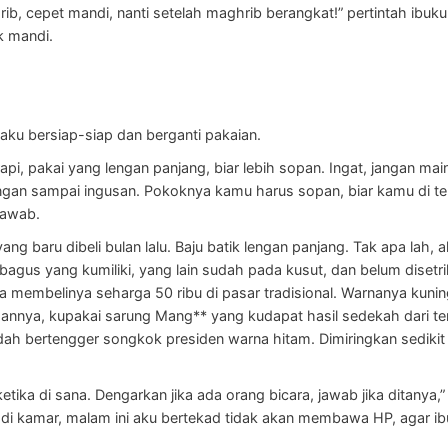
b, cepet mandi, nanti setelah maghrib berangkat!” pertintah ibuk
k mandi.
 aku bersiap-siap dan berganti pakaian.
api, pakai yang lengan panjang, biar lebih sopan. Ingat, jangan mai
ngan sampai ingusan. Pokoknya kamu harus sopan, biar kamu di ter
jawab.
ng baru dibeli bulan lalu. Baju batik lengan panjang. Tak apa lah, a
g bagus yang kumiliki, yang lain sudah pada kusut, dan belum diset
 membelinya seharga 50 ribu di pasar tradisional. Warnanya kunin
annya, kupakai sarung Mang** yang kudapat hasil sedekah dari tem
dah bertengger songkok presiden warna hitam. Dimiringkan sedikit
ketika di sana. Dengarkan jika ada orang bicara, jawab jika ditanya
 di kamar, malam ini aku bertekad tidak akan membawa HP, agar i