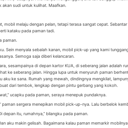
k akan sudi untuk kulihat. Maafkan.
jut, mobil melaju dengan pelan, tetapi terasa sangat cepat. Sebanta
erti kataku pada paman tadi.
ya paman.
ku. Sein menyala sebalah kanan, mobil pick-up yang kami tunggangi
sanya. Semoga saja diberi kelancaran.
utara, sesampainya di depan kartor KUA, di seberang jalan adalah 
ihat ke seberang jalan. Hingga lupa untuk menyuruh paman berhent
u aku ke sana. Rumah yang mewah, dindingnya mengkilat, lampun
rbuat dari tembok, lengkap dengan pintu gerbang yang kokoh.
lewat,” ucapku pada paman, seraya menepuk pundaknya.
” paman sergera menepikan mobil pick-up-nya. Lalu berbelok kemba
Di depan itu, rumahnya,” bilangku pada paman.
 Dan aku makin gelisah. Bagaimana kalau paman memarkir mobilny