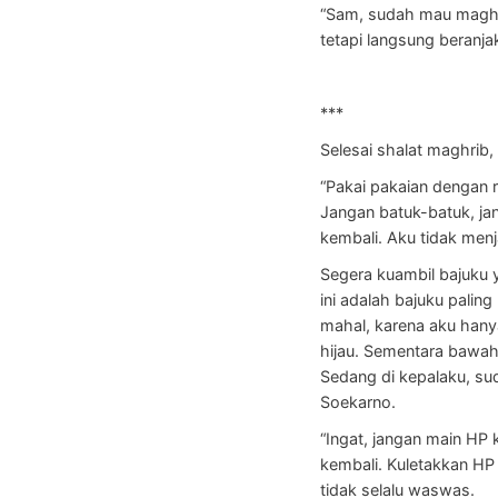
“Sam, sudah mau maghri
tetapi langsung beranja
***
Selesai shalat maghrib,
“Pakai pakaian dengan r
Jangan batuk-batuk, ja
kembali. Aku tidak men
Segera kuambil bajuku ya
ini adalah bajuku palin
mahal, karena aku hanya
hijau. Sementara bawah
Sedang di kepalaku, su
Soekarno.
“Ingat, jangan main HP 
kembali. Kuletakkan HP
tidak selalu waswas.