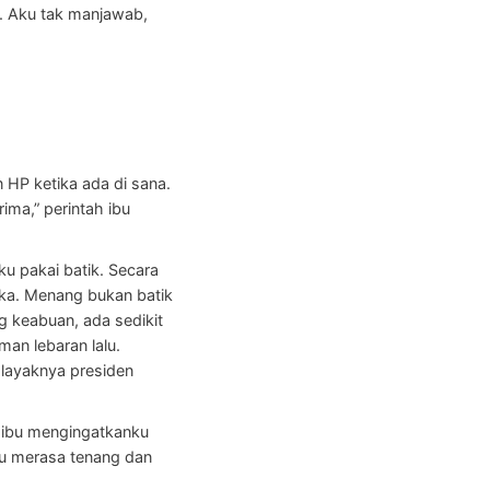
u. Aku tak manjawab,
n HP ketika ada di sana.
ima,” perintah ibu
ku pakai batik. Secara
rika. Menang bukan batik
g keabuan, ada sedikit
an lebaran lalu.
 layaknya presiden
,” ibu mengingatkanku
bu merasa tenang dan