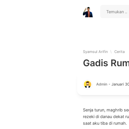
Syamsul Arifin
\
Cerita
Gadis Ruma
Admin
-
Januari 3
Senja turun, maghrib se
rezeki di danau dekat 
saat aku tiba di rumah.