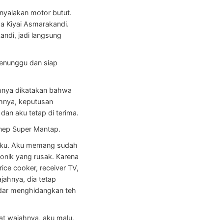
nyalakan motor butut.
da Kiyai Asmarakandi.
ndi, jadi langsung
menunggu dan siap
lumnya dikatakan bahwa
ahnya, keputusan
an aku tetap di terima.
nep Super Mantap.
wabku. Aku memang sudah
onik yang rusak. Karena
ice cooker, receiver TV,
ajahnya, dia tetap
kadar menghidangkan teh
at wajahnya, aku malu,