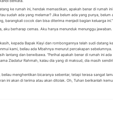
kandi berkata.
tang ke rumah ini, hendak memastikan, apakah benar di rumah ini
atau sudah ada yang melamar? Jika belum ada yang punya, belum 
 barangkali cocok dan bisa diterima menjadi bagian keluarga ini.”
ka, aku berharap cemas. Aku hanya menunduk menunggu jawaban. 
 kasih, kepada Bapak Kiayi dan rombongannya telah sudi datang ke 
nmui kami, beliau ada Mbahnya menurut percakapan sebelumnya. 
asih lantang dan berwibawa. “Perihal apakah benar di rumah ini ada
ama Ziadatur Rahmah, kalau dia yang di maksud, dia masih sendir
beliau menghentikan bicaranya sebentar, tetapi terasa sangat lama
n ini akan di terima atau akan ditolak. Oh, Tuhan berikanlah ke