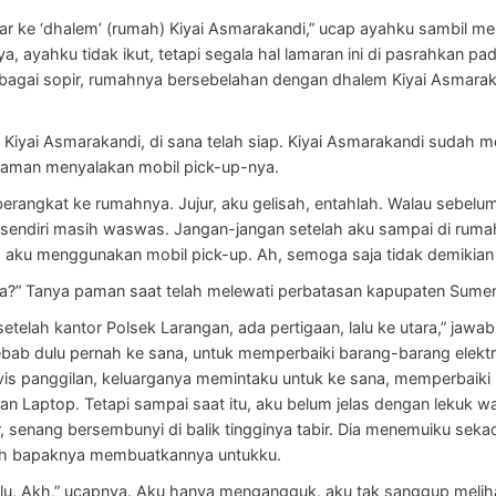
tar ke ‘dhalem’ (rumah) Kiyai Asmarakandi,” ucap ayahku sambil me
ya, ayahku tidak ikut, tetapi segala hal lamaran ini di pasrahkan pa
gai sopir, rumahnya bersebelahan dengan dhalem Kiyai Asmaraka
Kiyai Asmarakandi, di sana telah siap. Kiyai Asmarakandi sudah 
paman menyalakan mobil pick-up-nya.
 berangkat ke rumahnya. Jujur, aku gelisah, entahlah. Walau sebe
ku sendiri masih waswas. Jangan-jangan setelah aku sampai di rum
 aku menggunakan mobil pick-up. Ah, semoga saja tidak demikian d
a?” Tanya paman saat telah melewati perbatasan kapupaten Sume
setelah kantor Polsek Larangan, ada pertigaan, lalu ke utara,” ja
ebab dulu pernah ke sana, untuk memperbaiki barang-barang elektr
is panggilan, keluarganya memintaku untuk ke sana, memperbaiki r
 dan Laptop. Tetapi sampai saat itu, aku belum jelas dengan lekuk w
r, senang bersembunyi di balik tingginya tabir. Dia menemuiku se
leh bapaknya membuatkannya untukku.
dulu, Akh,” ucapnya. Aku hanya mengangguk, aku tak sanggup melih