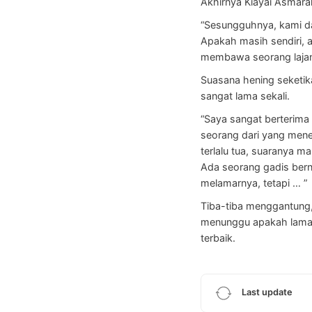
Akhirnya Kiayai Asmara
“Sesungguhnya, kami da
Apakah masih sendiri, 
membawa seorang lajang,
Suasana hening seketi
sangat lama sekali.
“Saya sangat berterima
seorang dari yang mene
terlalu tua, suaranya m
Ada seorang gadis bern
melamarnya, tetapi … ”
Tiba-tiba menggantung, 
menunggu apakah lamara
terbaik.
Last update