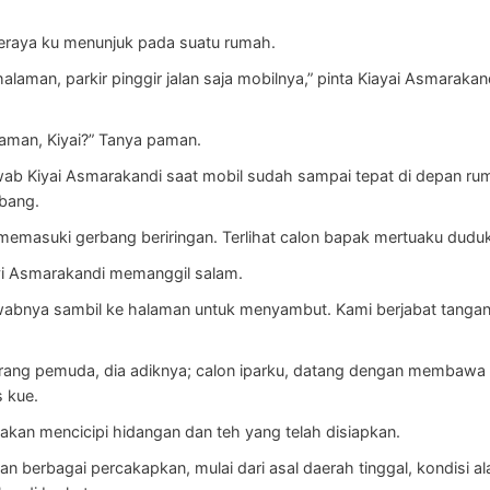
seraya ku menunjuk pada suatu rumah.
 halaman, parkir pinggir jalan saja mobilnya,” pinta Kiayai Asmarak
laman, Kiyai?” Tanya paman.
 jawab Kiyai Asmarakandi saat mobil sudah sampai tepat di depan r
bang.
, memasuki gerbang beriringan. Terlihat calon bapak mertuaku duduk
yi Asmarakandi memanggil salam.
abnya sambil ke halaman untuk menyambut. Kami berjabat tangan.
rang pemuda, dia adiknya; calon iparku, datang dengan membawa 
 kue.
ilakan mencicipi hidangan dan teh yang telah disiapkan.
n berbagai percakapkan, mulai dari asal daerah tinggal, kondisi 